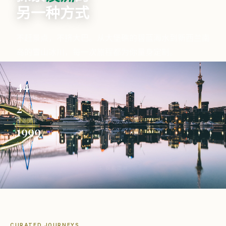
另一种方式
不赶景点，不挤大巴。从大堡礁的碧蓝海水到新西兰南
岛的雪山冰川，每一次旅程都为你量身定制。
44
精选线路
2
覆盖国家
1999
创始年份
↓ 探索澳洲
CURATED JOURNEYS