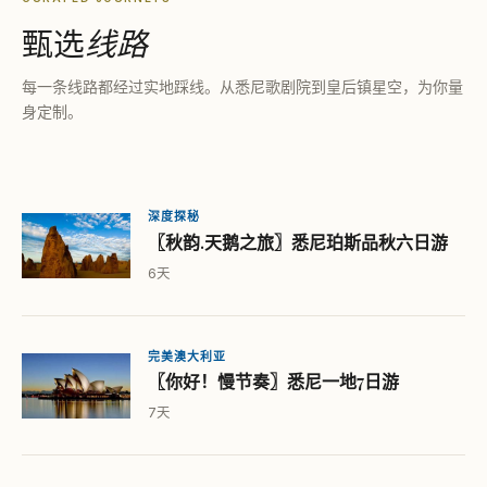
甄选
线路
每一条线路都经过实地踩线。从悉尼歌剧院到皇后镇星空，为你量
身定制。
深度探秘
〖秋韵.天鹅之旅〗悉尼珀斯品秋六日游
6天
完美澳大利亚
〖你好！慢节奏〗悉尼一地7日游
7天