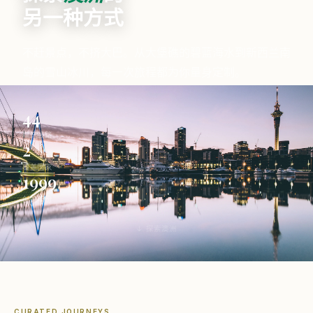
另一种方式
不赶景点，不挤大巴。从大堡礁的碧蓝海水到新西兰南
岛的雪山冰川，每一次旅程都为你量身定制。
44
精选线路
2
覆盖国家
1999
创始年份
↓ 探索澳洲
CURATED JOURNEYS