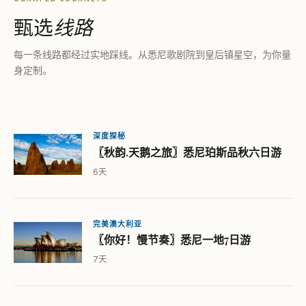
甄选
线路
每一条线路都经过实地踩线。从悉尼歌剧院到皇后镇星空，为你量
身定制。
深度探秘
〖秋韵.天鹅之旅〗悉尼珀斯品秋六日游
6天
完美澳大利亚
〖你好！慢节奏〗悉尼一地7日游
7天