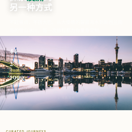
另一种方式
不赶景点，不挤大巴。从大堡礁的碧蓝海水到新西兰南
岛的雪山冰川，每一次旅程都为你量身定制。
44
精选线路
2
覆盖国家
1999
创始年份
↓ 探索澳洲
CURATED JOURNEYS